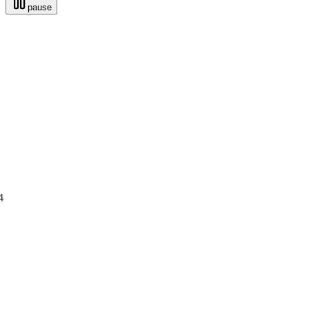
pause
4