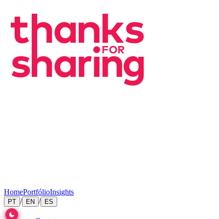
Home
Portfólio
Insights
/
/
PT
EN
ES