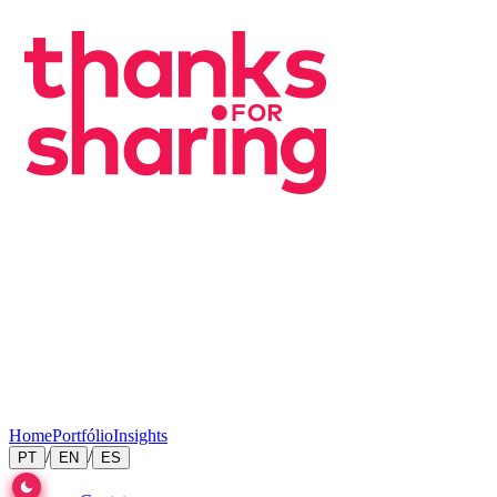
Home
Portfólio
Insights
/
/
PT
EN
ES