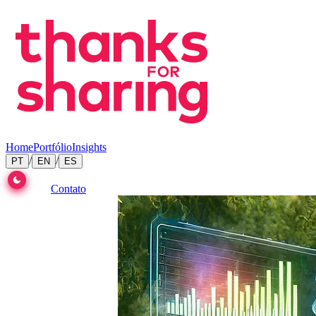
Home
Portfólio
Insights
/
/
PT
EN
ES
Contato