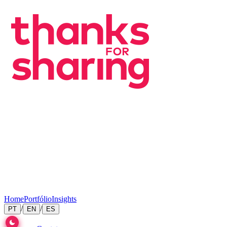
Home
Portfólio
Insights
/
/
PT
EN
ES