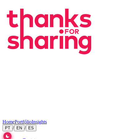
Home
Portfólio
Insights
/
/
PT
EN
ES