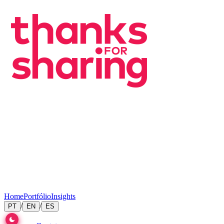
Home
Portfólio
Insights
/
/
PT
EN
ES